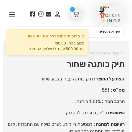
0
⚠️ סכום מינימום לרכישה: 500 ₪
סכום נוכחי: ₪0.00
עוד ₪500.00 עד להשלמת ההזמנה
דף הבית
»
חנות
»
תיקים
»
תיק כותנה שחור
תיק כותנה שחור
קצת על המוצר :
תיק כותנה עבה בצבע שחור.
מק”ט :
851
הרכב הבד :
100% כותנה.
שימושים :
לים, למגבת, לבקבוק.
רעיונות למתנה :
למסיבת רווקות, לערב בוילה עם החברות, ליום
הולדת בים, ומתנה לכל מאורע.