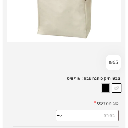
₪
65
: אוף וויט
צבעי תיק כותנה עבה
סוג ההדפס
*