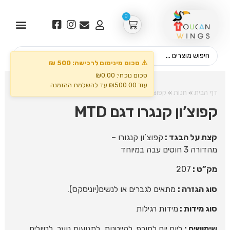
0
⚠️ סכום מינימום לרכישה: 500 ₪
סכום נוכחי: ₪0.00
עוד ₪500.00 עד להשלמת ההזמנה
דף הבית
»
חנות
»
קפוצ'ונים וסווצ'רים
»
קפוצ’ון קנגרו דגם MTD
קפוצ’ון קנגרו דגם MTD
קצת על הבגד :
קפוצ’ון קנגורו –
מהדורה 3 חוטים עבה במיוחד
מק”ט :
207
סוג הגזרה :
מתאים לגברים או לנשים(יוניסקס).
סוג מידות :
מידות רגילות
שימושים :
ליום יום לחורף, לקייטנות, לתנועות נוער, לטיולים