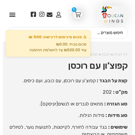
0
⚠️ סכום מינימום לרכישה: 500 ₪
סכום נוכחי: ₪0.00
עוד ₪500.00 עד להשלמת ההזמנה
דף הבית
»
חנות
»
קפוצ'ונים וסווצ'רים
»
קפוצ’ון עם רוכסן
קפוצ’ון עם רוכסן
קצת על הבגד :
קפוצ’ון עם רוכסן, עם כובע, ועם כיסים.
מק”ט
:
202
סוג הגזרה :
מתאים לגברים או לנשים(יוניסקס).
סוג מידות
:
מידות רגילות.
שימושים :
בגד עבודה לחורף, לקייטנות, לתנועות נוער, לטיולים
משפחתיים, או קבוצתיים.