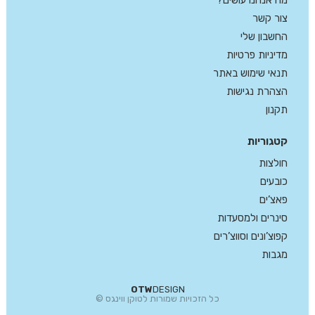
צור קשר
החשבון שלי
מדיניות פרטיות
תנאי שימוש באתר
הצהרת נגישות
תקנון
קטגוריות
חולצות
כובעים
פאצ’ים
סינרים ולמסעדות
קפוצ’ונים וסווצ’רים
מגבות
OTW
DESIGN
כל הזכויות שמורות לטוקן ווינגס ©