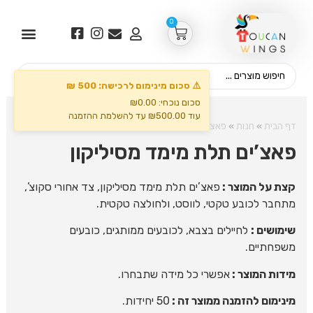
0
⚠️ סכום מינימום לרכישה: 500 ₪
סכום נוכחי: ₪0.00
עוד ₪500.00 עד להשלמת ההזמנה
דף הבית
»
חנות
»
פאצ'ים
»
פאצ’ים תלת מימד מסיליקון
פאצ’ים תלת מימד מסיליקון
קצת על המוצר :
פאצ’ים תלת מימד מסיליקון, צד אחורי סקוצ’,
מתחבר לכובע טקטי, לווסט, ולחולצה טקטית.
שימושים :
לחיילים בצבא, לכובעים ממותגים, כובעים
משפחתיים.
מידות המוצר :
אפשרי כל מידה שתבחרו.
מינימום להזמנה ממוצר זה :
50 יחידות.