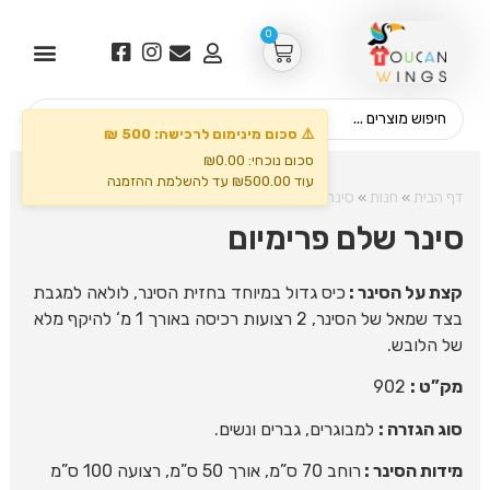
0
⚠️ סכום מינימום לרכישה: 500 ₪
סכום נוכחי: ₪0.00
עוד ₪500.00 עד להשלמת ההזמנה
דף הבית
»
חנות
»
סינרים ולמסעדות
»
סינר שלם פרימיום
סינר שלם פרימיום
קצת על הסינר :
כיס גדול במיוחד בחזית הסינר, לולאה למגבת
בצד שמאל של הסינר, 2 רצועות רכיסה באורך 1 מ‘ להיקף מלא
של הלובש.
מק”ט :
902
סוג הגזרה :
למבוגרים, גברים ונשים.
מידות הסינר :
רוחב 70 ס”מ, אורך 50 ס”מ, רצועה 100 ס”מ