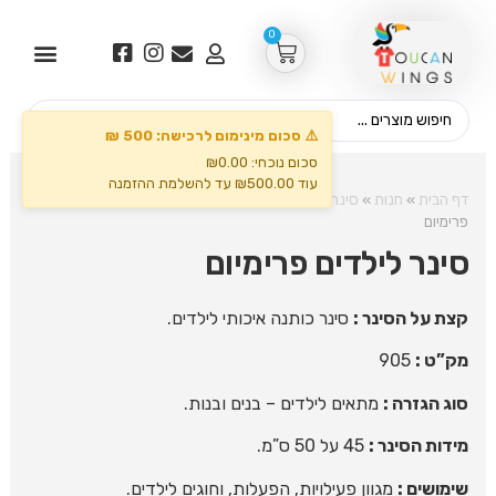
0
⚠️ סכום מינימום לרכישה: 500 ₪
סכום נוכחי: ₪0.00
עוד ₪500.00 עד להשלמת ההזמנה
דף הבית
»
חנות
»
סינרים ולמסעדות
»
Small Aprons
»
סינר לילדים
פרימיום
סינר לילדים פרימיום
קצת על הסינר :
סינר כותנה איכותי לילדים.
מק”ט :
905
סוג הגזרה :
מתאים לילדים – בנים ובנות.
מידות הסינר :
45 על 50 ס”מ.
שימושים :
מגוון פעילויות, הפעלות, וחוגים לילדים.