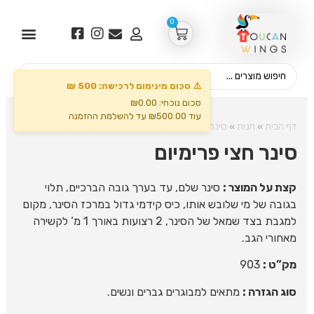
0
⚠️ סכום מינימום לרכישה: 500 ₪
סכום נוכחי: ₪0.00
עוד ₪500.00 עד להשלמת ההזמנה
דף הבית
»
חנות
»
סינרים ולמסעדות
»
סינר חצי פרימיום
סינר חצי פרימיום
קצת על המוצר :
סינר שלם, עד בערך גובה הברכיים, תלוי
בגובה של מי שלובש אותו, כיס קידמי גדול במרכז הסינר, מקום
למגבת בצד שמאל של הסינר, 2 רצועות באורך 1 מ‘ לקשירה
מאחורי הגב.
מק”ט :
903
סוג הגזרה :
מתאים למבוגרים גברים ונשים.