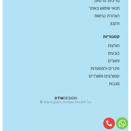
מדיניות פרטיות
תנאי שימוש באתר
הצהרת נגישות
תקנון
קטגוריות
חולצות
כובעים
פאצ’ים
סינרים ולמסעדות
קפוצ’ונים וסווצ’רים
מגבות
OTW
DESIGN
כל הזכויות שמורות לטוקן ווינגס ©