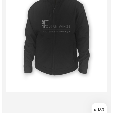
₪
180