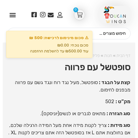
0
⚠️ סכום מינימום לרכישה: 500 ₪
סכום נוכחי: ₪0.00
עוד ₪500.00 עד להשלמת ההזמנה
דף הבית
»
חנות
»
פליזים ומעילים
»
סופטשל עם פרווה
סופטשל עם פרווה
קצת על הבגד :
סופטשל, מעיל נגד רוח ונגד גשם עם פרווה
מבפנים לחימום.
מק”ט :
502
סוג הגזרה :
מתאים לגברים או לנשים(יוניסקס).
סוג מידות
:
צריך לקנות מידה אחת מעל המידה הרגילה שלכם,
אם בחולצות אתם L אז בסופטשל הזה אתם צריכים לקנות XL .