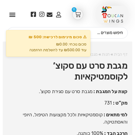
0
⚠️ סכום מינימום לרכישה: 500 ₪
סכום נוכחי: ₪0.00
עוד ₪500.00 עד להשלמת ההזמנה
דף הבית
»
חנות
»
מגבות
»
מגבת סרט עם סקוצ’ לקוסמטיקאיות
מגבת סרט עם סקוצ’
לקוסמטיקאיות
קצת על המגבת :
מגבת סרט עם סגירת סקוצ’.
מק”ט :
731
למי מתאים :
קוסמטיקאיות ולכל מקצועות הטיפול, היופי
והאסתטיקה.
הרכב הבד :
100% כותנה.