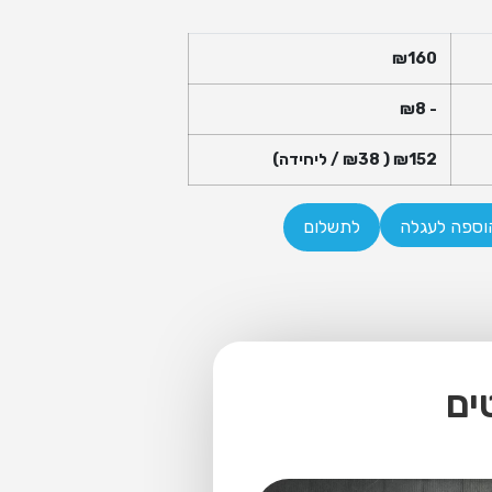
₪
160
8
- ₪
152
₪
( ₪
38
/ ליחידה)
וספה לעגלה
לתשלום
ים