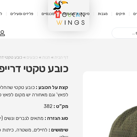
ם
תיקים
מגבות
סינרים ולמסעדות
מכנסיים
פליזים ומעילים
לק
דף הבית
»
חנות
»
כובעים
»
כובע טקטי דרי
כובע טקטי דרייפ
קצת על הכובע :
כובע טקטי שהחלק ה
לפאץ’ וגם מאחורה יש מקום לפאץ ק
מק”ט :
382
סוג הגזרה :
מתאים לגברים ונשים (יו
שימושים :
לחיילים, משטרה, כיתות כו