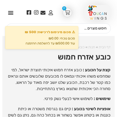
0
⚠️ סכום מינימום לרכישה: 500 ₪
סכום נוכחי: ₪0.00
עוד ₪500.00 עד להשלמת ההזמנה
דף הבית
»
חנות
»
כובעים
»
כובע אזרח חמוש
כובע אזרח חמוש
קצת על הכובע :
כובע אזרח חמוש איכותי תוצרת ישראל, למי
שמחפש משהו איכותי ונמאס לו מכובעים שלובשים אותם ונראים
כמו קטר של רכבת, הכובע שלנו יושב יפה מאוד על הראש,
סחורה הכי איכותית שתצאו בארץ בהתחייבות.
שימושים :
לשימוש אישי לבעלי נשק פרטי.
אופציות לשינוי בכובע :
קיים גם בגרסת משטרה או כיתת
כוננות או ביטחון אפשר בשחור או בכחול כהה גם, ניתן גם לשים