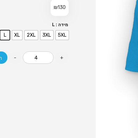
₪
130
: L
מידה
L
XL
2XL
3XL
5XL
-
+
ה