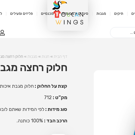
ם
תיקים
מגבות
סינרים ולמסעדות
מכנסיים
פליזים ומעילים
לק
דף הבית
»
חנות
»
מגבות
»
חלוק רחצה מג
חלוק רחצה מגב
קצת על החלוק :
חלוק מגבת איכותי,
מק”ט :
712
סוג מידות :
לפי המידות שאתם לובש
הרכב הבד :
100% כותנה.