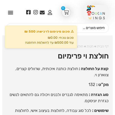
0
⚠️ סכום מינימום לרכישה: 500 ₪
סכום נוכחי: ₪0.00
עוד ₪500.00 עד להשלמת ההזמנה
דף הבית
»
חנות
»
חולצות
»
חולצת וי פרימיום
חולצת וי פרימיום
קצת על החולצה :
חולצת כותנה איכותית, שרוולים קצרים,
צווארון וי.
מק”ט :
132
סוג הגזרה :
מתאימה לגברים ולבנים ויכולה גם להתאים לנשים
כגזרת יוניסקס.
שימושים :
לכל סוג עבודה, לחולצות בעיצוב אישי, לחולצות