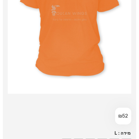
₪
52
: L
מידה