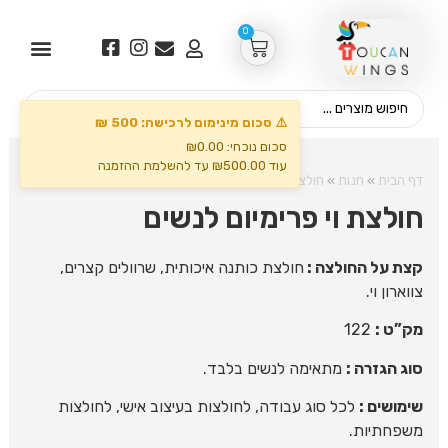
0
⚠️ סכום מינימום לרכישה: 500 ₪
סכום נוכחי: ₪0.00
עוד ₪500.00 עד להשלמת ההזמנה
דף הבית
»
חנות
»
חולצות
»
חולצת וי פרימיום לנשים
חולצת וי פרימיום לנשים
קצת על החולצה :
חולצת כותנה איכותית, שרוולים קצרים,
צווארון וי.
מק”ט :
122
סוג הגזרה :
מתאימה לנשים בלבד.
שימושים :
לכל סוג עבודה, לחולצות בעיצוב אישי, לחולצות
משפחתיות.