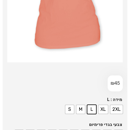
₪
45
: L
מידה
S
M
L
XL
2XL
צבעי בגדי פרימיום