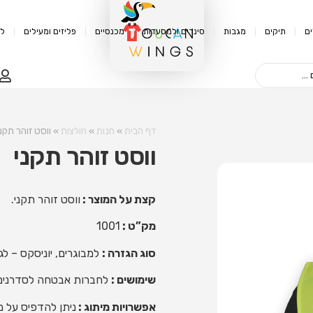
ם
תיקים
מגבות
סינרים ולמסעדות
מכנסיים
פליזים ומעילים
לק
דף הבית
»
חנות
»
חולצות
»
ווסט זוהר תקנ
ווסט זוהר תקני
קצת על המוצר :
ווסט זוהר תקני.
מק”ט :
1001
סוג הגזרה :
למבוגרים, יוניסקס – לג
שימושים :
לחברות אבטחה לסדרנים
אפשרויות מיתוג :
ניתן להדפיס על מ