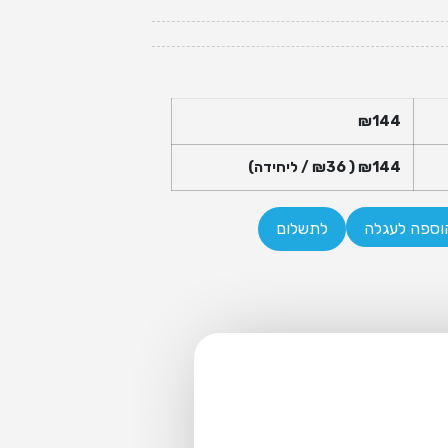
₪
144
144
₪
( ₪
36
/ ליחידה)
וספה לעגלה
לתשלום