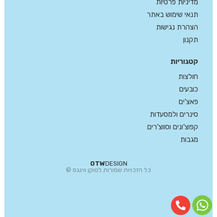
מדיניות פרטיות
תנאי שימוש באתר
הצהרת נגישות
תקנון
קטגוריות
חולצות
כובעים
פאצ’ים
סינרים ולמסעדות
קפוצ’ונים וסווצ’רים
מגבות
OTW
DESIGN
כל הזכויות שמורות לטוקן ווינגס ©