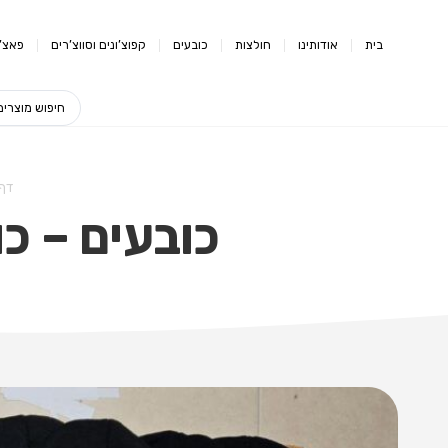
בית
אודותינו
חולצות
כובעים
קפוצ’ונים וסווצ’רים
פאצ’י
דף
כובעים – כו