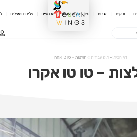
ם
תיקים
מגבות
סינרים ולמסעדות
מכנסיים
פליזים ומעילים
לק
דף הבית
»
תיק עבודות
»
חולצות – טו טו אקרו
צות – טו טו אקרו