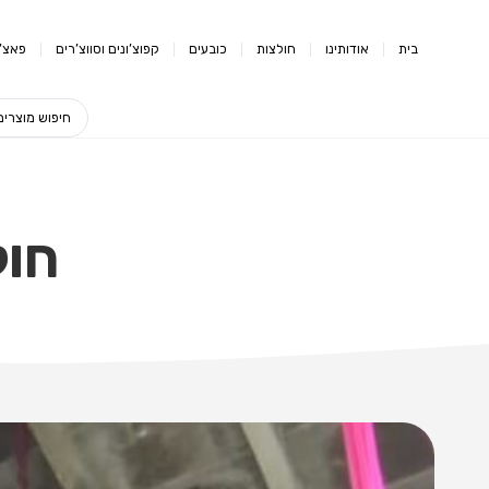
בית
אודותינו
חולצות
כובעים
קפוצ’ונים וסווצ’רים
פאצ’י
חול