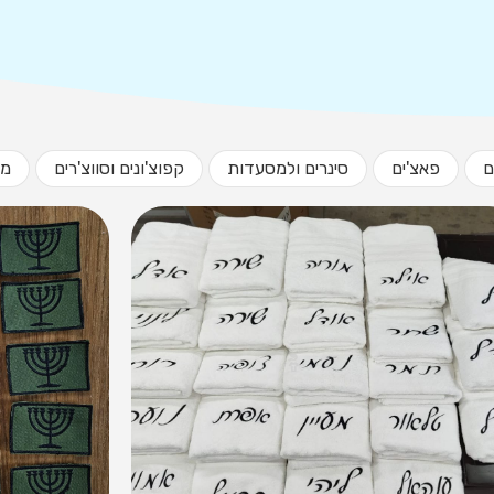
ם
פאצ'ים
סינרים ולמסעדות
קפוצ'ונים וסווצ'רים
מג