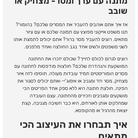
מתנה עם ערך ומסר- מצחיק או
שובב
אז איך אתם אוהבים להעביר את המסרים שלכם? בהומור?
תנו משפט אייקוני מפוצץ עם תמונה שלכם או עם ציור
מתאים. רוצים להעביר מסר ברור? אתם יכולים לתמצת אותו
לשני משפטים ולשים אחד בגב החולצה ואחד מלפנים.
רוצים לגרום לכולם לחייך? שכולם יזכרו את החתונה
המושקעת והנהדרת שלכם? חולצות מודפסות לחתונה עם
מסרים הומוריסטיים תמיד עובדות מעולה. תוסיפו לזה איור
מצחיק, מסר חד ומגניב או אימוג’י- ואתם יכולים לסגור את
הפינה. חולצת חתונה היא ללא ספק אחד הפריטים הכי
מושקעים ומגניבים וזכירים מהחתונה. עצם העובדה
שמחלקים אותן לאורחים, היא כבר חשיבה מגניבה, קצת
יוצאת מהרגיל או מהקופסא.
איך תבחרו את העיצוב הכי
מתאים