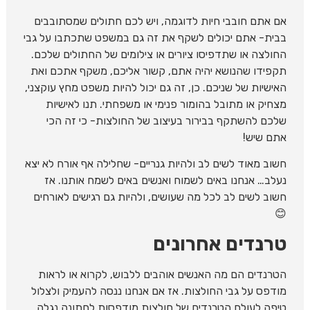
אם אתם חובבי חיות לדוגמה, ויש לכם חתולים שמסתובבים
בבית- אתם יכולים לשקף את זה גם במשפט שתכתבו על גבי
החולצה או שתדפיסו ציורים או צילומים של החתולים שלכם.
תקפידו שהנושא יהיה אתם, קשור אליכם, משקף אתכם ואת
האישיות של שניכם. כן, זה גם יכול להיות משפט מחץ עוקצני,
מצחיק או מתובל בהומור פנימי או משפחתי. תנו לאישיות
שלכם להשתקף בבירור בעיצוב של החולצות- כי זה הכי
אתם שיש!
חשוב מאוד לשים לב ולהיות גנריים- שחלילה אף אורח לא יצא
נעלב… אנחנו באים לשמוח ואנשים באים לשמח אותנו. אז
חשוב לשים לב לכל מה שעושים, ולהיות גם רגישים לאורחים
😊
טרנדים אחרונים
הטרנדים הם מה האנשים אוהבים ללבוש, לקרוא או לראות
מודפס על גבי החולצות. אז אם אנחנו ננסה להעמיק ולצלול
טיפה לעולם הטרנדים של חולצות מודפסות לחתונה נגלה