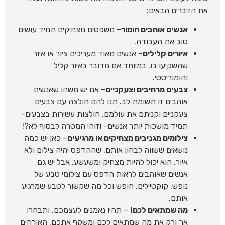
את הדברים הבאים:
אנשים אוהבים הומור
– משפטים מצחיקים תמיד עושים
טוב את העבודה.
איורים קלילים
– אנשים מאוד מעריכים ציור או איור
שהשקיעו בו. במיוחד אם מדובר באיור קליל
והומוריסטי.
צבעים מרהיבים וצעקניים
– אם יש משהו שאנשים
אוהבים זו תשומת לב. תנו להם חולצה עם צבעים
צעקניים וקניתם את עולמם. חולצות עשירות בצבעים-
תמיד מושכות יותר אנשים- וזוהי המטרה לבסוף לא?!
צילומים מגניבים מצחיקים או מרגיעים
– כאן יש כמה
נושאים ששווה לבחון אותם. שההדפס יהיה צילום ולא
איור. הוא יכול להיות מצחיק ומשעשע, אבל יש גם
אנשים שאוהבים לראות הדפס עם צילומי טבע של
נופש, קוקטיילים, חופש וכל מה שקשור לטבע שמרגיע
אותם.
מה שמתאים לכם!
– תהיו נאמנים לעצמכם, ותבחרו
אך ורק את מה שמתאים לכם ומשקף אתכם. האורחים